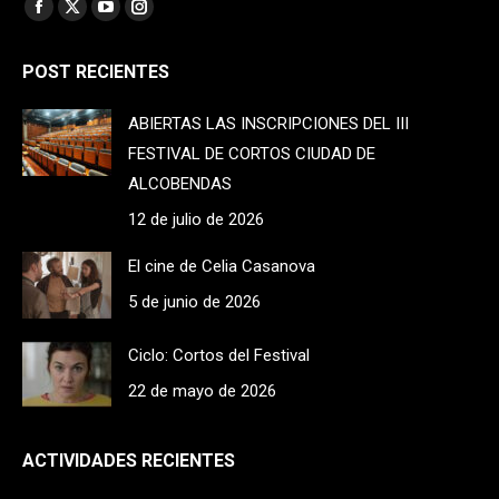
Find us on:
Facebook
X
YouTube
Instagram
page
page
page
page
POST RECIENTES
opens
opens
opens
opens
in
in
in
in
ABIERTAS LAS INSCRIPCIONES DEL III
new
new
new
new
FESTIVAL DE CORTOS CIUDAD DE
window
window
window
window
ALCOBENDAS
12 de julio de 2026
El cine de Celia Casanova
5 de junio de 2026
Ciclo: Cortos del Festival
22 de mayo de 2026
ACTIVIDADES RECIENTES