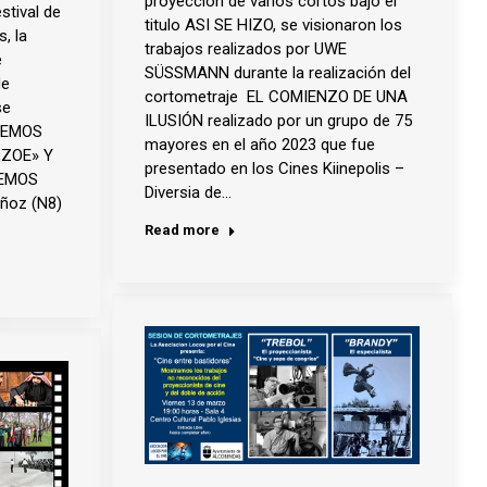
proyección de varios cortos bajo el
stival de
titulo ASI SE HIZO, se visionaron los
, la
trabajos realizados por UWE
e
SÜSSMANN durante la realización del
de
cortometraje EL COMIENZO DE UNA
se
ILUSIÓN realizado por un grupo de 75
ENEMOS
mayores en el año 2023 que fue
«ZOE» Y
presentado en los Cines Kiinepolis –
NEMOS
Diversia de…
ñoz (N8)
Read more