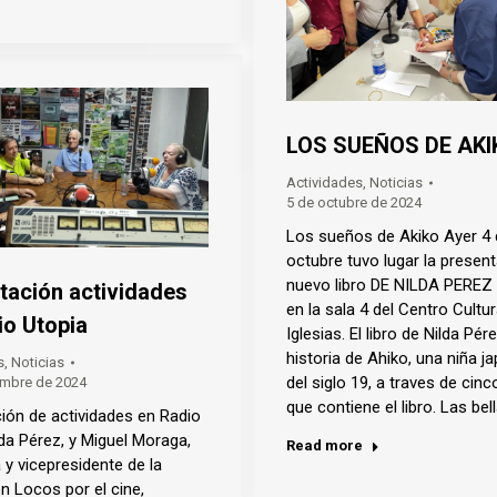
LOS SUEÑOS DE AKI
Actividades
,
Noticias
5 de octubre de 2024
Los sueños de Akiko Ayer 4 
octubre tuvo lugar la present
nuevo libro DE NILDA PERE
tación actividades
en la sala 4 del Centro Cultu
io Utopia
Iglesias. El libro de Nilda Pér
historia de Ahiko, una niña 
s
,
Noticias
del siglo 19, a traves de cin
embre de 2024
que contiene el libro. Las bel
ión de actividades en Radio
lda Pérez, y Miguel Moraga,
Read more
 y vicepresidente de la
n Locos por el cine,