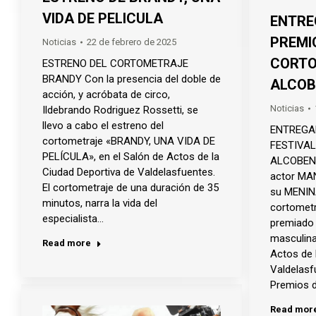
VIDA DE PELICULA
ENTRE
PREMI
Noticias
22 de febrero de 2025
CORTO
ESTRENO DEL CORTOMETRAJE
BRANDY Con la presencia del doble de
ALCOB
acción, y acróbata de circo,
Noticias
Ildebrando Rodriguez Rossetti, se
llevo a cabo el estreno del
ENTREGA
cortometraje «BRANDY, UNA VIDA DE
FESTIVAL
PELÍCULA», en el Salón de Actos de la
ALCOBEND
Ciudad Deportiva de Valdelasfuentes.
actor MA
El cortometraje de una duración de 35
su MENINA
minutos, narra la vida del
cortometr
especialista…
premiado 
masculina
Read more
Actos de 
Valdelasf
Premios de
Read mor