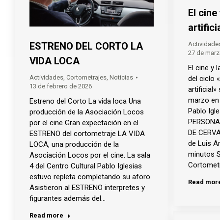
El cine
artifici
ESTRENO DEL CORTO LA
Actividade
27 de marz
VIDA LOCA
El cine y l
Actividades
,
Cortometrajes
,
Noticias
del ciclo «
13 de febrero de 2026
artificial
marzo en 
Estreno del Corto La vida loca Una
Pablo Igl
producción de la Asociación Locos
PERSONA
por el cine Gran expectación en el
DE CERV
ESTRENO del cortometraje LA VIDA
de Luis A
LOCA, una producción de la
minutos S
Asociación Locos por el cine. La sala
Cortometr
4 del Centro Cultural Pablo Iglesias
estuvo repleta completando su aforo.
Read mor
Asistieron al ESTRENO interpretes y
figurantes además del…
Read more