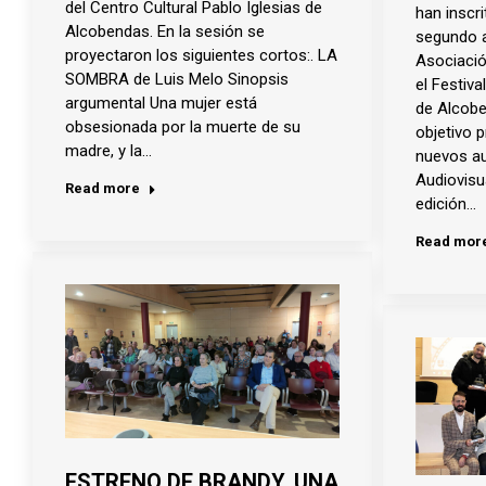
del Centro Cultural Pablo Iglesias de
han inscri
Alcobendas. En la sesión se
segundo a
proyectaron los siguientes cortos:. LA
Asociació
SOMBRA de Luis Melo Sinopsis
el Festiv
argumental Una mujer está
de Alcobe
obsesionada por la muerte de su
objetivo p
madre, y la…
nuevos au
Audiovisu
Read more
edición…
Read mor
ESTRENO DE BRANDY, UNA