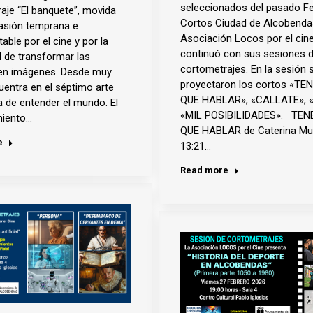
seleccionados del pasado Fe
aje “El banquete”, movida
Cortos Ciudad de Alcobendas
asión temprana e
Asociación Locos por el cin
able por el cine y por la
continuó con sus sesiones 
 de transformar las
cortometrajes. En la sesión 
 en imágenes. Desde muy
proyectaron los cortos «T
uentra en el séptimo arte
QUE HABLAR», «CALLATE», 
 de entender el mundo. El
«MIL POSIBILIDADES». TE
miento…
QUE HABLAR de Caterina Mu
e
13:21…
Read more