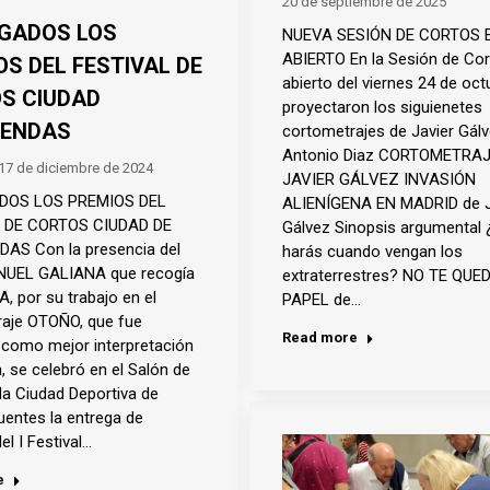
20 de septiembre de 2025
GADOS LOS
NUEVA SESIÓN DE CORTOS 
ABIERTO En la Sesión de Cor
OS DEL FESTIVAL DE
abierto del viernes 24 de oct
S CIUDAD
proyectaron los siguienetes
ENDAS
cortometrajes de Javier Gál
Antonio Diaz CORTOMETRAJ
17 de diciembre de 2024
JAVIER GÁLVEZ INVASIÓN
DOS LOS PREMIOS DEL
ALIENÍGENA EN MADRID de J
 DE CORTOS CIUDAD DE
Gálvez Sinopsis argumental
AS Con la presencia del
harás cuando vengan los
NUEL GALIANA que recogía
extraterrestres? NO TE QUE
, por su trabajo en el
PAPEL de…
aje OTOÑO, que fue
Read more
como mejor interpretación
, se celebró en el Salón de
la Ciudad Deportiva de
uentes la entrega de
l I Festival…
e