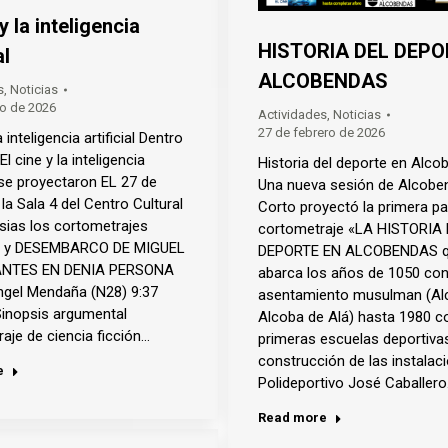
 y la inteligencia
HISTORIA DEL DEPO
al
ALCOBENDAS
s
,
Noticias
o de 2026
Actividades
,
Noticias
27 de febrero de 2026
a inteligencia artificial Dentro
El cine y la inteligencia
Historia del deporte en Alc
» se proyectaron EL 27 de
Una nueva sesión de Alcobe
la Sala 4 del Centro Cultural
Corto proyectó la primera pa
esias los cortometrajes
cortometraje «LA HISTORIA
 y DESEMBARCO DE MIGUEL
DEPORTE EN ALCOBENDAS 
ANTES EN DENIA PERSONA
abarca los años de 1050 con
ngel Mendaña (N28) 9:37
asentamiento musulman (Al
inopsis argumental
Alcoba de Alá) hasta 1980 c
aje de ciencia ficción…
primeras escuelas deportivas
construcción de las instalac
e
Polideportivo José Caballero
Read more