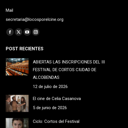
Mail
secretaria@locosporelcine.org
Find us on:
Facebook
X
YouTube
Instagram
page
page
page
page
POST RECIENTES
opens
opens
opens
opens
in
in
in
in
ABIERTAS LAS INSCRIPCIONES DEL III
new
new
new
new
FESTIVAL DE CORTOS CIUDAD DE
window
window
window
window
ALCOBENDAS
12 de julio de 2026
El cine de Celia Casanova
5 de junio de 2026
Ciclo: Cortos del Festival