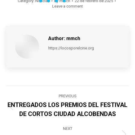
Category:
Noticias
By
mmch
22 de febrero de 2025
Leave a comment
Author:
mmch
https://locosporelcine.org
Post
PREVIOUS
navigation
ENTREGADOS LOS PREMIOS DEL FESTIVAL
Previous
DE CORTOS CIUDAD ALCOBENDAS
post:
NEXT