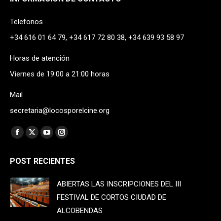
Telefonos
+34 616 01 64 79, +34 617 72 80 38, +34 639 93 58 97
Horas de atención
Viernes de 19:00 a 21:00 horas
Mail
secretaria@locosporelcine.org
Find us on:
Facebook
X
YouTube
Instagram
page
page
page
page
POST RECIENTES
opens
opens
opens
opens
in
in
in
in
ABIERTAS LAS INSCRIPCIONES DEL III
new
new
new
new
FESTIVAL DE CORTOS CIUDAD DE
window
window
window
window
ALCOBENDAS