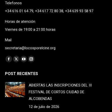
Telefonos
+34 616 01 64 79, +34 617 72 80 38, +34 639 93 58 97
Horas de atención
Viernes de 19:00 a 21:00 horas
Mail
secretaria@locosporelcine.org
Find us on:
Facebook
X
YouTube
Instagram
page
page
page
page
POST RECIENTES
opens
opens
opens
opens
in
in
in
in
ABIERTAS LAS INSCRIPCIONES DEL III
new
new
new
new
FESTIVAL DE CORTOS CIUDAD DE
window
window
window
window
ALCOBENDAS
12 de julio de 2026